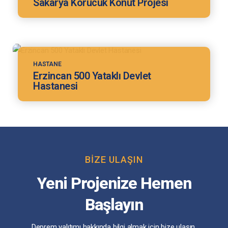
Sakarya Korucuk Konut Projesi
HASTANE
Erzincan 500 Yataklı Devlet
Hastanesi
BIZE ULAŞIN
Yeni Projenize Hemen
Başlayın
Deprem yalıtımı hakkında bilgi almak için bize ulaşın.