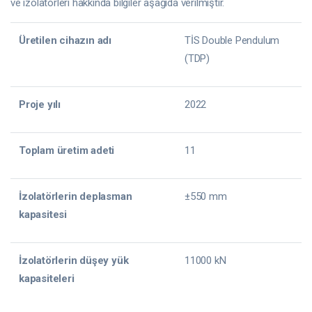
ve izolatörleri hakkında bilgiler aşağıda verilmiştir.
Üretilen cihazın adı
TİS Double Pendulum
(TDP)
Proje yılı
2022
Toplam üretim adeti
11
İzolatörlerin deplasman
±550 mm
kapasitesi
İzolatörlerin düşey yük
11000 kN
kapasiteleri