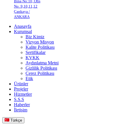
Bina No:10, Ofis
No: 9,10,11,12
Çankaya /
ANKARA
Anasayfa
Kurumsal
Biz Kimiz
Vizyon Misyon
Kalite Politikası
Sertifikalar
KVKK
Aydınlatma Metni
Gizlilik Politikası
Çerez Politikası
Etik
Ürünler
Projeler
Hizmetler
S.S.S
Haberler
İletişim
Türkçe