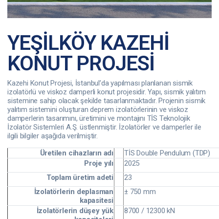
YEŞİLKÖY KAZEHİ
KONUT PROJESİ
Kazehi Konut Projesi, İstanbul’da yapılması planlanan sismik
izolatörlü ve viskoz damperli konut projesidir. Yapı, sismik yalıtım
sistemine sahip olacak şekilde tasarlanmaktadır. Projenin sismik
yalıtım sistemini oluşturan deprem izolatörlerinin ve viskoz
damperlerin tasarımını, üretimini ve montajını TİS Teknolojik
İzolatör Sistemleri A.Ş. üstlenmiştir. İzolatörler ve damperler ile
ilgili bilgiler aşağıda verilmiştir.
Üretilen cihazların adı
TİS Double Pendulum (TDP)
Proje yılı
2025
Toplam üretim adeti
23
İzolatörlerin deplasman
± 750 mm
kapasitesi
İzolatörlerin düşey yük
8700 / 12300 kN