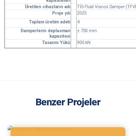
kapasiteleri
Üretilen cihazların adı
TİS Fluid Viscos Damper (TFV
Proje yılı
2025
Toplam üretim adeti
4
Damperlerin deplasman
± 750 mm
kapasitesi
Tasarım Yükü
900 kN
Benzer Projeler