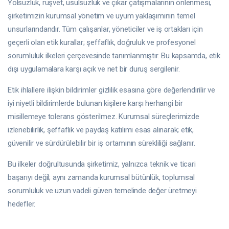
Yolsuzluk, rüşvet, usulsüzlük ve çıkar çatışmalarının önlenmesi,
şirketimizin kurumsal yönetim ve uyum yaklaşımının temel
unsurlarındandır. Tüm çalışanlar, yöneticiler ve iş ortakları için
geçerli olan etik kurallar; şeffaflık, doğruluk ve profesyonel
sorumluluk ilkeleri çerçevesinde tanımlanmıştır. Bu kapsamda, etik
dışı uygulamalara karşı açık ve net bir duruş sergilenir.
Etik ihlallere ilişkin bildirimler gizlilik esasına göre değerlendirilir ve
iyi niyetli bildirimlerde bulunan kişilere karşı herhangi bir
misillemeye tolerans gösterilmez. Kurumsal süreçlerimizde
izlenebilirlik, şeffaflık ve paydaş katılımı esas alınarak; etik,
güvenilir ve sürdürülebilir bir iş ortamının sürekliliği sağlanır.
Bu ilkeler doğrultusunda şirketimiz, yalnızca teknik ve ticari
başarıyı değil; aynı zamanda kurumsal bütünlük, toplumsal
sorumluluk ve uzun vadeli güven temelinde değer üretmeyi
hedefler.