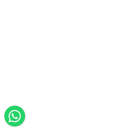
Yarar?
İletişim Bilgilerimiz
Telefon
+90 312 284 09 41
E-posta
info@tis.com.tr
Fabrika
Emirgazi Mahallesi No:35/M Kahramankazan/Ankara
Merkez Ofis
Mustafa Kemal Mah. 2159 Cad. Bina No:10, Ofis No:
9,10,11,12 Çankaya / ANKARA
© Copyright 2026. Tüm hakları saklıdır. TİS Deprem Teknolojileri
KVKK
İletişim